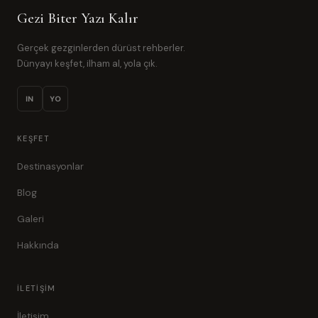
Gezi Biter Yazı Kalır
Gerçek gezginlerden dürüst rehberler.
Dünyayı keşfet, ilham al, yola çık.
IN
YO
KEŞFET
Destinasyonlar
Blog
Galeri
Hakkında
İLETIŞIM
İletişim