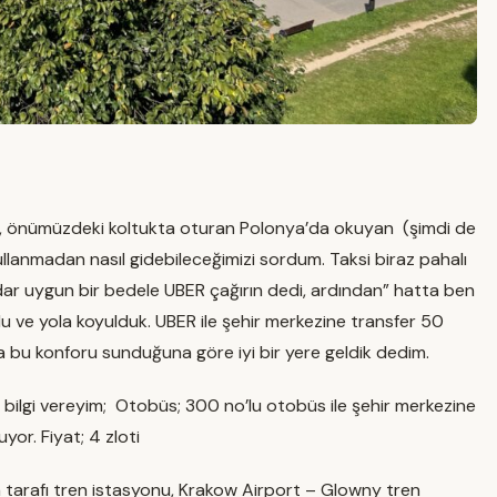
en, önümüzdeki koltukta oturan Polonya’da okuyan (şimdi de
kullanmadan nasıl gidebileceğimizi sordum. Taksi biraz pahalı
r uygun bir bedele UBER çağırın dedi, ardından” hatta ben
u ve yola koyulduk. UBER ile şehir merkezine transfer 50
a bu konforu sunduğuna göre iyi bir yere geldik dedim.
a bilgi vereyim; Otobüs; 300 no’lu otobüs ile şehir merkezine
yor. Fiyat; 4 zloti
 tarafı tren istasyonu, Krakow Airport – Glowny tren