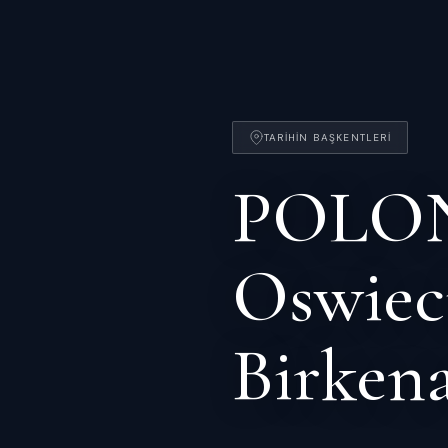
TARIHIN BAŞKENTLERI
POLON
Oswiec
Birken