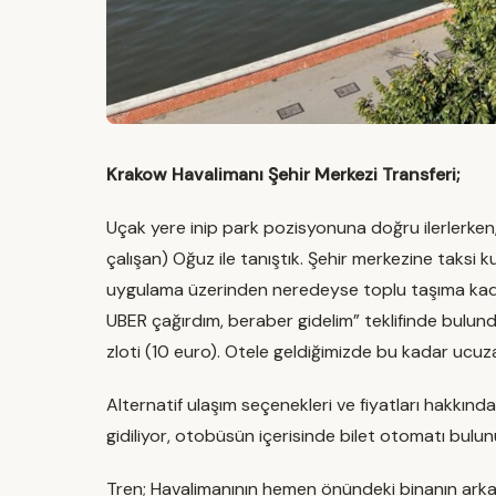
Krakow Havalimanı Şehir Merkezi Transferi;
Uçak yere inip park pozisyonuna doğru ilerlerk
çalışan) Oğuz ile tanıştık. Şehir merkezine taksi 
uygulama üzerinden neredeyse toplu taşıma kada
UBER çağırdım, beraber gidelim” teklifinde bulund
zloti (10 euro). Otele geldiğimizde bu kadar ucuz
Alternatif ulaşım seçenekleri ve fiyatları hakkınd
gidiliyor, otobüsün içerisinde bilet otomatı bulunu
Tren; Havalimanının hemen önündeki binanın arka