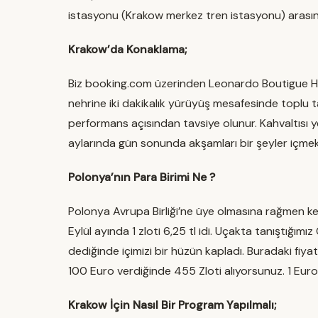
istasyonu (Krakow merkez tren istasyonu) arasında s
Krakow’da Konaklama;
Biz booking.com üzerinden Leonardo Boutigue Hot
nehrine iki dakikalık yürüyüş mesafesinde toplu ta
performans açısından tavsiye olunur. Kahvaltısı ye
aylarında gün sonunda akşamları bir şeyler içmek, gü
Polonya’nın Para Birimi Ne ?
Polonya Avrupa Birliği’ne üye olmasına rağmen kend
Eylül ayında 1 zloti 6,25 tl idi. Uçakta tanıştığımı
dediğinde içimizi bir hüzün kapladı. Buradaki fiyat
100 Euro verdiğinde 455 Zloti alıyorsunuz. 1 Euro 
Krakow İçin Nasıl Bir Program Yapılmalı;