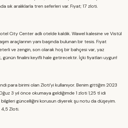
ık aralıklarla tren seferleri var. Fiyat; 17 zloti.
el City Center adlı otelde kaldık. Wawel kalesine ve Vistül
şım araçlarının yanı başında bulunan bir tesis. Fiyat
terli ve zengin, son olarak hoş bir bahçesi var, yaz
nün finalini keyifli hale getirecektir. İçki fiyatları uygun!
i para birimi olan Zloti’yi kullanıyor. Benim gittiğim 2023
z Oğuz 3 yıl önce okumaya geldiğimde 1 zloti 1,25 tl idi
 bilgileri güncelliğini korusun diyerek şu notu da düşeyim.
4,5 Zloti.