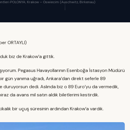
ntleri
›
POLONYA; Krakow – Oswiecim (Auschwitz, Birkenau)
İlber ORTAYLI)
duk biz de Krakow’a gittik.
lışıyorum. Pegasus Havayollarının Esenboğa İstasyon Müdürü
bir gün yanıma uğradı, Ankara’dan direkt seferle 89
ne duruyorsun dedi. Aslında biz o 89 Euro’yu da vermedik,
biraz da avans mil satın aldık biletlerimi kestirdik.
kalık bir uçuş süresinin ardından Krakow’a vardık.