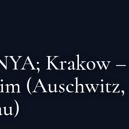
YA; Krakow –
im (Auschwitz,
au)