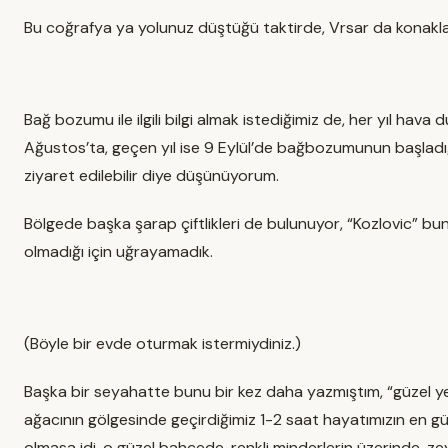
Bu coğrafya ya yolunuz düştüğü taktirde, Vrsar da konakl
Bağ bozumu ile ilgili bilgi almak istediğimiz de, her yıl hava
Ağustos’ta, geçen yıl ise 9 Eylül’de bağbozumunun başladığını
ziyaret edilebilir diye düşünüyorum.
Bölgede başka şarap çiftlikleri de bulunuyor, “Kozlovic” bu
olmadığı için uğrayamadık.
(Böyle bir evde oturmak istermiydiniz.)
Başka bir seyahatte bunu bir kez daha yazmıştım, “güzel yer
ağacının gölgesinde geçirdiğimiz 1-2 saat hayatımızın en gü
olmasa idi, o güzel bahçede, renkli minderlerin üzerinde, 