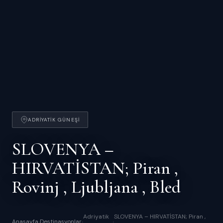
ADRIYATIK GÜNEŞI
SLOVENYA –
HIRVATİSTAN; Piran ,
Rovinj , Ljubljana , Bled
Adriyatik
SLOVENYA – HIRVATİSTAN; Piran ,
Anasayfa
›
Destinasyonlar
›
›