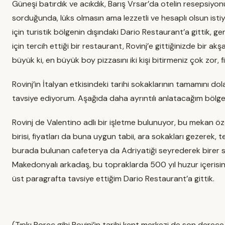
Güneşi batırdık ve acıkdık, Barış Vrsar’da otelin resepsiyo
sorduğunda, lüks olmasın ama lezzetli ve hesaplı olsun ist
için turistik bölgenin dışındaki Dario Restaurant’a gittik, g
için tercih ettiği bir restaurant, Rovinj’e gittiğinizde bir a
büyük ki, en büyük boy pizzasını iki kişi bitirmeniz çok zor, f
Rovinj’in İtalyan etkisindeki tarihi sokaklarının tamamını do
tavsiye ediyorum. Aşağıda daha ayrıntılı anlatacağım bölge 
Rovinj de Valentino adlı bir işletme bulunuyor, bu mekan ö
birisi, fiyatları da buna uygun tabii, ara sokakları gezerek, 
burada bulunan cafeterya da Adriyatiği seyrederek birer s
Makedonyalı arkadaş, bu topraklarda 500 yıl huzur içerisin
üst paragrafta tavsiye ettiğim Dario Restaurant’a gittik.
(Tıpkı Porec gibi Rovinj’in tarihi kent merkezi de son derece 