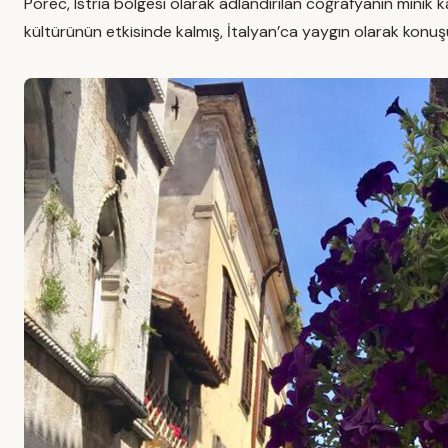
Porec, Istria bölgesi olarak adlandırılan coğrafyanın minik k
kültürünün etkisinde kalmış, İtalyan’ca yaygın olarak konuşul