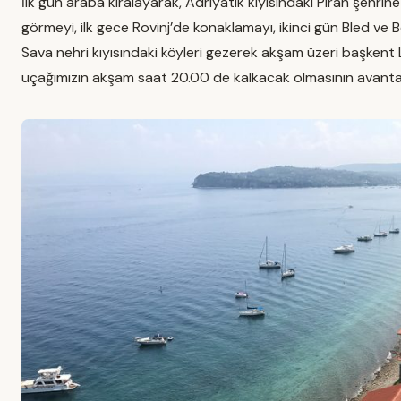
İlk gün araba kiralayarak, Adriyatik kıyısındaki Piran şehrine
görmeyi, ilk gece Rovinj’de konaklamayı, ikinci gün Bled ve 
Sava nehri kıyısındaki köyleri gezerek akşam üzeri başkent
uçağımızın akşam saat 20.00 de kalkacak olmasının avantajı