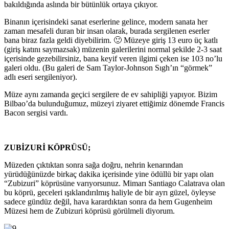
bakıldığında aslında bir bütünlük ortaya çıkıyor.
Binanın içerisindeki sanat eserlerine gelince, modern sanata her
zaman mesafeli duran bir insan olarak, burada sergilenen eserler
bana biraz fazla geldi diyebilirim. 🙂 Müzeye giriş 13 euro üç katlı
(giriş katını saymazsak) müzenin galerilerini normal şekilde 2-3 saat
içerisinde gezebilirsiniz, bana keyif veren ilgimi çeken ise 103 no’lu
galeri oldu. (Bu galeri de Sam Taylor-Johnson Sıgh’ın “görmek”
adlı eseri sergileniyor).
Müze aynı zamanda geçici sergilere de ev sahipliği yapıyor. Bizim
Bilbao’da bulunduğumuz, müzeyi ziyaret ettiğimiz dönemde Francis
Bacon sergisi vardı.
ZUBİZURİ KÖPRÜSÜ;
Müzeden çıktıktan sonra sağa doğru, nehrin kenarından
yürüdüğünüzde birkaç dakika içerisinde yine ödüllü bir yapı olan
“Zubizuri” köprüsüne varıyorsunuz. Mimarı Santiago Calatrava olan
bu köprü, geceleri ışıklandırılmış haliyle de bir ayrı güzel, öyleyse
sadece gündüz değil, hava karardıktan sonra da hem Gugenheim
Müzesi hem de Zubizuri köprüsü görülmeli diyorum.