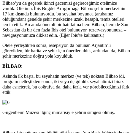
Bilbao’yu da geçerek ikinci gecemizi geçireceğimiz otelimize
vardık. Otelimiz İbis Bugdet Arrıgorrıaga Bilbao şehir merkezinin
17 km dışında bulunuyordu, bu seyahat boyunca (arabamız
olduğundan) genelde şehir merkezine uzak, hesaplı, temiz otelleri
tercih ettik. Bu arada önemli bir hatırlatma hem Bilbao, hem de San
Sebastian da bir den fazla İbis otel bulunuyor, rezervasyonunuza –
navigasyonunuza dikkat edin. (Eğer İbis’te kalırsanız.)
Otele yerleştikten sonra, resepsiyon da bulunan Arjantin’li
görevliden, bir harita ve şehir için öneriler aldık, ardından da, Bilbao
şehir merkezine doğru yola koyulduk.
BİLBAO
;
Aslında ilk başta, bu seyahatin merkez (ve tek) noktası Bilbao idi,
program netleştikten sonra, iki veya üç günlük seyahatimizi biraz
daha esneterek, bu coğrafya da, daha fazla yer görebileceğimizi fark
ettik.
Gugenheim Müzesi ilginç mimarisiyle şehrin simgesi olmuş.
Bilbao, bir çoğumuzun bildiği gibi İspanya’nın Bask bölgesinde yer