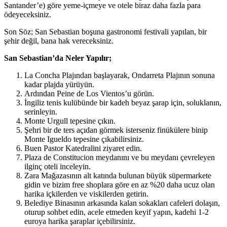
Santander’e) göre yeme-içmeye ve otele biraz daha fazla para
ödeyeceksiniz.
Son Söz; San Sebastian boşuna gastronomi festivali yapılan, bir
şehir değil, bana hak vereceksiniz.
San Sebastian’da Neler Yapılır;
La Concha Plajından başlayarak, Ondarreta Plajının sonuna
kadar plajda yürüyün.
Ardından Peine de Los Vientos’u görün.
İngiliz tenis kulübünde bir kadeh beyaz şarap için, soluklanın,
serinleyin.
Monte Urgull tepesine çıkın.
Şehri bir de ters açıdan görmek isterseniz finükülere binip
Monte Igueldo tepesine çıkabilirsiniz.
Buen Pastor Katedralini ziyaret edin.
Plaza de Constitucion meydanını ve bu meydanı çevreleyen
ilginç oteli inceleyin.
Zara Mağazasının alt katında bulunan büyük süpermarkete
gidin ve bizim free shoplara göre en az %20 daha ucuz olan
harika içkilerden ve viskilerden getirin.
Belediye Binasının arkasında kalan sokakları cafeleri dolaşın,
oturup sohbet edin, acele etmeden keyif yapın, kadehi 1-2
euroya harika şaraplar içebilirsiniz.