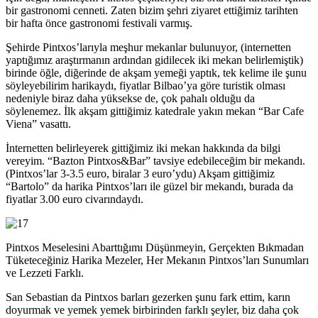
bir gastronomi cenneti. Zaten bizim şehri ziyaret ettiğimiz tarihten
bir hafta önce gastronomi festivali varmış.
Şehirde Pintxos’larıyla meşhur mekanlar bulunuyor, (internetten
yaptığımız araştırmanın ardından gidilecek iki mekan belirlemiştik)
birinde öğle, diğerinde de akşam yemeği yaptık, tek kelime ile şunu
söyleyebilirim harikaydı, fiyatlar Bilbao’ya göre turistik olması
nedeniyle biraz daha yüksekse de, çok pahalı olduğu da
söylenemez. İlk akşam gittiğimiz katedrale yakın mekan “Bar Cafe
Viena” vasattı.
İnternetten belirleyerek gittiğimiz iki mekan hakkında da bilgi
vereyim. “Bazton Pintxos&Bar” tavsiye edebileceğim bir mekandı.
(Pintxos’lar 3-3.5 euro, biralar 3 euro’ydu) Akşam gittiğimiz
“Bartolo” da harika Pintxos’ları ile güzel bir mekandı, burada da
fiyatlar 3.00 euro civarındaydı.
Pintxos Meselesini Abarttığımı Düşünmeyin, Gerçekten Bıkmadan
Tüketeceğiniz Harika Mezeler, Her Mekanın Pintxos’ları Sunumları
ve Lezzeti Farklı.
San Sebastian da Pintxos barları gezerken şunu fark ettim, karın
doyurmak ve yemek yemek birbirinden farklı şeyler, biz daha çok