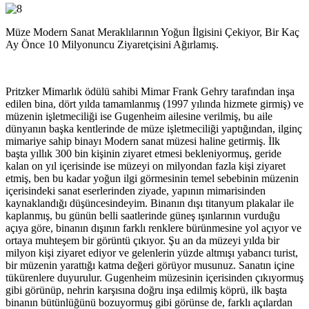
Müze Modern Sanat Meraklılarının Yoğun İlgisini Çekiyor, Bir Kaç
Ay Önce 10 Milyonuncu Ziyaretçisini Ağırlamış.
Pritzker Mimarlık ödülü sahibi Mimar Frank Gehry tarafından inşa
edilen bina, dört yılda tamamlanmış (1997 yılında hizmete girmiş) ve
müzenin işletmeciliği ise Gugenheim ailesine verilmiş, bu aile
dünyanın başka kentlerinde de müze işletmeciliği yaptığından, ilginç
mimariye sahip binayı Modern sanat müzesi haline getirmiş. İlk
başta yıllık 300 bin kişinin ziyaret etmesi bekleniyormuş, geride
kalan on yıl içerisinde ise müzeyi on milyondan fazla kişi ziyaret
etmiş, ben bu kadar yoğun ilgi görmesinin temel sebebinin müzenin
içerisindeki sanat eserlerinden ziyade, yapının mimarisinden
kaynaklandığı düşüncesindeyim. Binanın dışı titanyum plakalar ile
kaplanmış, bu günün belli saatlerinde güneş ışınlarının vurduğu
açıya göre, binanın dışının farklı renklere bürünmesine yol açıyor ve
ortaya muhteşem bir görüntü çıkıyor. Şu an da müzeyi yılda bir
milyon kişi ziyaret ediyor ve gelenlerin yüzde altmışı yabancı turist,
bir müzenin yarattığı katma değeri görüyor musunuz. Sanatın içine
tükürenlere duyurulur. Gugenheim müzesinin içerisinden çıkıyormuş
gibi görünüp, nehrin karşısına doğru inşa edilmiş köprü, ilk başta
binanın bütünlüğünü bozuyormuş gibi görünse de, farklı açılardan