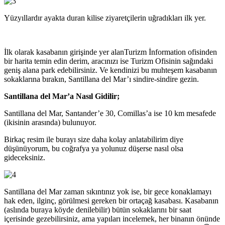
Yüzyıllardır ayakta duran kilise ziyaretçilerin uğradıkları ilk yer.
İlk olarak kasabanın girişinde yer alanTurizm İnformation ofisinden
bir harita temin edin derim, aracınızı ise Turizm Ofisinin sağındaki
geniş alana park edebilirsiniz. Ve kendinizi bu muhteşem kasabanın
sokaklarına bırakın, Santillana del Mar’ı sindire-sindire gezin.
Santillana del Mar’a Nasıl Gidilir;
Santillana del Mar, Santander’e 30, Comillas’a ise 10 km mesafede
(ikisinin arasında) bulunuyor.
Birkaç resim ile burayı size daha kolay anlatabilirim diye
düşünüyorum, bu coğrafya ya yolunuz düşerse nasıl olsa
gideceksiniz.
Santillana del Mar zaman sıkıntınız yok ise, bir gece konaklamayı
hak eden, ilginç, görülmesi gereken bir ortaçağ kasabası. Kasabanın
(aslında buraya köyde denilebilir) bütün sokaklarını bir saat
içerisinde gezebilirsiniz, ama yapıları incelemek, her binanın önünde