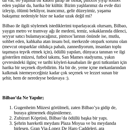
da var, 80 yaşında bir kadeh şarap ile birkaç pintxos yiyip sohbet
eden yaşlılar da, harika bir kültür. Bizim yaşlılarımız da evde dizi
izleyip, ölümü bekliyor, inancımız, gelir düzeyimiz, yaşama
bakışımız nedeniyle bize ne kadar uzak değil mi?
Bilbao ile ilgili söylemek istediklerimi toparlayacak olursam, Bilbao,
yaygın metro ve tramvay ağı ile medeni, temiz, sokaklarında dilenci,
seyyar satıcı bulamayacağınız, pintxos’larının önünde ise, mutlu,
sohbet eden, kahkaha atan insanı bol, merkezde otopark sorunu olan
(mevcut otoparklar oldukça pahalı, zannediyorum, insanları toplu
taşımaya teşvik etmek için), ödüllü yapıları, dünyaca tanınan ve ilgi
gösterilen müzesi, futbol takımı, San Mames stadyumu, yakın
çevresindeki ilginç ve tarihi köyleri-kasabaları ile gezi tutkunları için
harika bir seçenek diyebilirim. Ha bir de, yeme içme mekanlarından
kalkmak istemeyeceğiniz kadar çok seçenek ve lezzet sunan bir
şehir, hem de neredeyse bedavaya :).
Bilbao’da Ne Yapılır;
Gugenheim Müzesi görülmeli, zaten Bilbao’ya gidip de,
buraya gitmemek düşünülemez.
Zubizuri Köprüsü, Bilbao’da ödüllü başka bir yapı.
Şehrin hareketli meydanı Plaza Moyua ve bu meydanda
birleşen, Gran Via-Lopez De Haro Caddeleri, ara