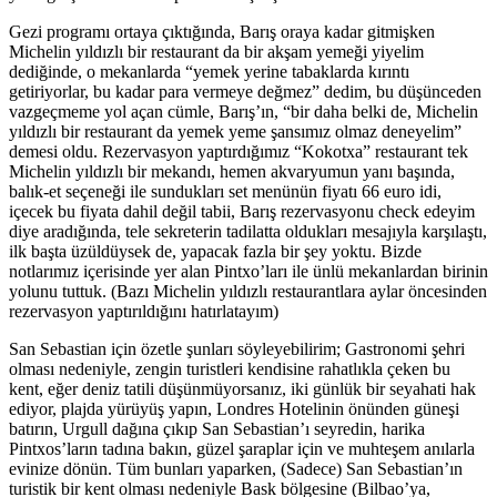
Gezi programı ortaya çıktığında, Barış oraya kadar gitmişken
Michelin yıldızlı bir restaurant da bir akşam yemeği yiyelim
dediğinde, o mekanlarda “yemek yerine tabaklarda kırıntı
getiriyorlar, bu kadar para vermeye değmez” dedim, bu düşünceden
vazgeçmeme yol açan cümle, Barış’ın, “bir daha belki de, Michelin
yıldızlı bir restaurant da yemek yeme şansımız olmaz deneyelim”
demesi oldu. Rezervasyon yaptırdığımız “Kokotxa” restaurant tek
Michelin yıldızlı bir mekandı, hemen akvaryumun yanı başında,
balık-et seçeneği ile sundukları set menünün fiyatı 66 euro idi,
içecek bu fiyata dahil değil tabii, Barış rezervasyonu check edeyim
diye aradığında, tele sekreterin tadilatta oldukları mesajıyla karşılaştı,
ilk başta üzüldüysek de, yapacak fazla bir şey yoktu. Bizde
notlarımız içerisinde yer alan Pintxo’ları ile ünlü mekanlardan birinin
yolunu tuttuk. (Bazı Michelin yıldızlı restaurantlara aylar öncesinden
rezervasyon yaptırıldığını hatırlatayım)
San Sebastian için özetle şunları söyleyebilirim; Gastronomi şehri
olması nedeniyle, zengin turistleri kendisine rahatlıkla çeken bu
kent, eğer deniz tatili düşünmüyorsanız, iki günlük bir seyahati hak
ediyor, plajda yürüyüş yapın, Londres Hotelinin önünden güneşi
batırın, Urgull dağına çıkıp San Sebastian’ı seyredin, harika
Pintxos’ların tadına bakın, güzel şaraplar için ve muhteşem anılarla
evinize dönün. Tüm bunları yaparken, (Sadece) San Sebastian’ın
turistik bir kent olması nedeniyle Bask bölgesine (Bilbao’ya,