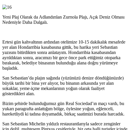
Yeni Plaj Olarak da Adlandırılan Zurrıola Plajı, Açık Deniz Olması
Nedeniyle Daha Dalgalı.
Ertesi gün kahvaltının ardından otelimize 10-15 dakikalık mesafede
yer alan Hondarribia kasabasına gittik, bu harika yeri Sebastian
yazısını bitirdikten sonra anlatayım. Hondarribia kasabasından
ayrıldıktan sonra, aracımızı bir gece önce park ettiğimiz otoparka
bırakarak, belediye binasının bulunduğu alana doğru yürümeye
başladık.
San Sebastian’da plajın sağında (yüzünüzü denize döndüğünüzde)
büyük tarihi bir bina yer alıyor, bu binanın arkasında yer alan
sokaklar, yeme-içme mekanlarının yoğun olarak faaliyet
gösterdikleri alan.
Bizim şehirde bulunduğumuz gün Real Sociedad’ın maçı vardı, bu
yukarı paragrafta anlattığım bölge, öylesine yoğun, eğlenceli,
hareketliydi ki tadına doyamadık, birkaç saatimizi burada harcadık.
San Sebastian Michelin yıldızlı restaurantlarıyla sadece zenginler
için değil, muhteşem Pintxos çeşitleriyle, biz orta halli turistler içinde