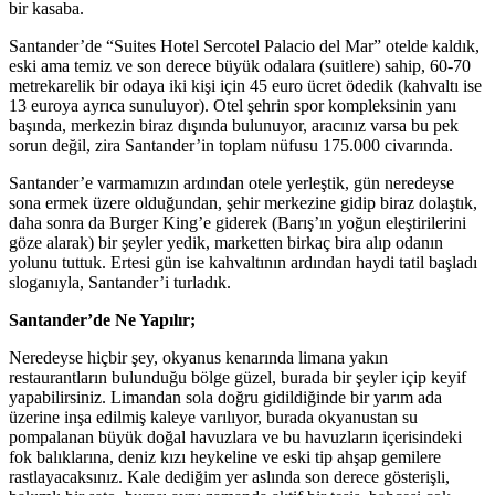
bir kasaba.
Santander’de “Suites Hotel Sercotel Palacio del Mar” otelde kaldık,
eski ama temiz ve son derece büyük odalara (suitlere) sahip, 60-70
metrekarelik bir odaya iki kişi için 45 euro ücret ödedik (kahvaltı ise
13 euroya ayrıca sunuluyor). Otel şehrin spor kompleksinin yanı
başında, merkezin biraz dışında bulunuyor, aracınız varsa bu pek
sorun değil, zira Santander’in toplam nüfusu 175.000 civarında.
Santander’e varmamızın ardından otele yerleştik, gün neredeyse
sona ermek üzere olduğundan, şehir merkezine gidip biraz dolaştık,
daha sonra da Burger King’e giderek (Barış’ın yoğun eleştirilerini
göze alarak) bir şeyler yedik, marketten birkaç bira alıp odanın
yolunu tuttuk. Ertesi gün ise kahvaltının ardından haydi tatil başladı
sloganıyla, Santander’i turladık.
Santander’de Ne Yapılır;
Neredeyse hiçbir şey, okyanus kenarında limana yakın
restaurantların bulunduğu bölge güzel, burada bir şeyler içip keyif
yapabilirsiniz. Limandan sola doğru gidildiğinde bir yarım ada
üzerine inşa edilmiş kaleye varılıyor, burada okyanustan su
pompalanan büyük doğal havuzlara ve bu havuzların içerisindeki
fok balıklarına, deniz kızı heykeline ve eski tip ahşap gemilere
rastlayacaksınız. Kale dediğim yer aslında son derece gösterişli,