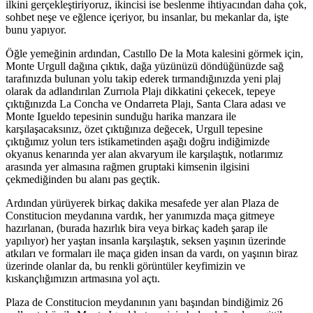
ilkini gerçekleştiriyoruz, ikincisi ise beslenme ihtiyacından daha çok,
sohbet neşe ve eğlence içeriyor, bu insanlar, bu mekanlar da, işte
bunu yapıyor.
Öğle yemeğinin ardından, Castıllo De la Mota kalesini görmek için,
Monte Urgull dağına çıktık, dağa yüzünüzü döndüğünüzde sağ
tarafınızda bulunan yolu takip ederek tırmandığınızda yeni plaj
olarak da adlandırılan Zurrıola Plajı dikkatini çekecek, tepeye
çıktığınızda La Concha ve Ondarreta Plajı, Santa Clara adası ve
Monte Igueldo tepesinin sunduğu harika manzara ile
karşılaşacaksınız, özet çıktığınıza değecek, Urgull tepesine
çıktığımız yolun ters istikametinden aşağı doğru indiğimizde
okyanus kenarında yer alan akvaryum ile karşılaştık, notlarımız
arasında yer almasına rağmen gruptaki kimsenin ilgisini
çekmediğinden bu alanı pas geçtik.
Ardından yürüyerek birkaç dakika mesafede yer alan Plaza de
Constitucion meydanına vardık, her yanımızda maça gitmeye
hazırlanan, (burada hazırlık bira veya birkaç kadeh şarap ile
yapılıyor) her yaştan insanla karşılaştık, seksen yaşının üzerinde
atkıları ve formaları ile maça giden insan da vardı, on yaşının biraz
üzerinde olanlar da, bu renkli görüntüler keyfimizin ve
kıskançlığımızın artmasına yol açtı.
Plaza de Constitucion meydanının yanı başından bindiğimiz 26