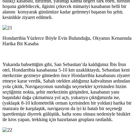
balıkçı kasabası, turizmin, yarattığı katma değeri fark eden, turistin
hoşuna gidebilecek, ilgisini çekecek mimariyi kasabanın belli bir
alanını koruyarak günümüze kadar getirmeyi başaran bu şehir,
kesinlikle ziyaret edilmeli.
Hondarribia Yüzlerce Böyle Evin Bulunduğu, Okyanus Kenarında
Harika Bir Kasaba
Yukarıda bahsettiğim gibi, San Sebastian’da kaldığımız İbis İrun
otel, Hondarribia kasabasına 5-10 km uzaklıktaydı, Sebastian kent
merkezine gezmeye gitmeden önce Hondarribia kasabasını ziyaret
etmeye karar verdik, Sabah otelden aldığımız kahvaltının ardından
yola çıktık, Navigasyonun sunduğu seçenekler içerisinden bizim
seçtiğimiz nokta, şehir merkezinin girişinden, kasabanın yanı
başındaki dağa çıkmamıza yol açtı, yukarıya çıktığımızda ise,
(yaklaşık 8-10 kilometrelik orman içerisinden bir yoldan) harika bir
manzara ile karşılaştık, navigasyon da iyi ki hatalı bir seçeneği
işaretlemişiz diyerek gülüştük, hafta sonu olması nedeniyle bisiklet
ile kros yapan, trekking için hazırlanan gruplara rastladık.