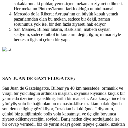
sokaklarındaki publar, yeme-içme mekanları ziyaret edilmeli.
Her mekanın Pintxos’larının farklı olduğu unutulmamalı.
Mercado de la Ribera; Avrupa’nın en büyük kapalı yemek
pazarlarından olan bu mekan, sadece bir değil, zaman
sorununuz yok ise, bir den fazla ziyareti hak ediyor.
San Mames, Bilbao’luların, Baskların, mabedi sayılan
stadyum, sadece futbol tutkunlarını değil, ilginç mimarisiyle
herkesin ilgisini çeken bir yapı.
SAN JUAN DE GAZTELUGATXE;
San Juan de Gaztelugatxe, Bilbao’ya 40 km mesafede, ormanlık ve
virajlı bir yolculuğun ardından ulaşılan, okyanus kıyısında küçük bir
yarımada üzerine inşa edilmiş tarihi bir manastır. Ana karaya ince bir
yürüyüş yolu ile bağlı olan bu manastır-kilise uzaktan bakıldığında
son derece ilginç gözüküyor, “uzaktan bakıldığında” diyorum,
çünkü biz gittiğimizde polis yolu kapatmıştı ve üç gün boyunca
ziyaret edilemeyeceğini söyledi, Barış neden diye sorduğunda ise,
bir cevap vermedi, biz de yarım adayı gören tepeye çıkarak, uzaktan