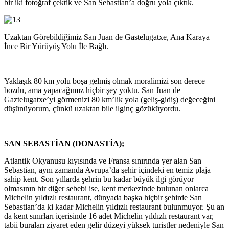
bir iki fotoğraf çektik ve San Sebastian’a doğru yola çıktık.
Uzaktan Görebildiğimiz San Juan de Gastelugatxe, Ana Karaya
İnce Bir Yürüyüş Yolu İle Bağlı.
Yaklaşık 80 km yolu boşa gelmiş olmak moralimizi son derece
bozdu, ama yapacağımız hiçbir şey yoktu. San Juan de
Gaztelugatxe’yi görmenizi 80 km’lik yola (geliş-gidiş) değeceğini
düşünüyorum, çünkü uzaktan bile ilginç gözüküyordu.
SAN SEBASTİAN (DONASTİA);
Atlantik Okyanusu kıyısında ve Fransa sınırında yer alan San
Sebastian, aynı zamanda Avrupa’da şehir içindeki en temiz plaja
sahip kent. Son yıllarda şehrin bu kadar büyük ilgi görüyor
olmasının bir diğer sebebi ise, kent merkezinde bulunan onlarca
Michelin yıldızlı restaurant, dünyada başka hiçbir şehirde San
Sebastian’da ki kadar Michelin yıldızlı restaurant bulunmuyor. Şu an
da kent sınırları içerisinde 16 adet Michelin yıldızlı restaurant var,
tabii buraları ziyaret eden gelir düzeyi yüksek turistler nedeniyle San