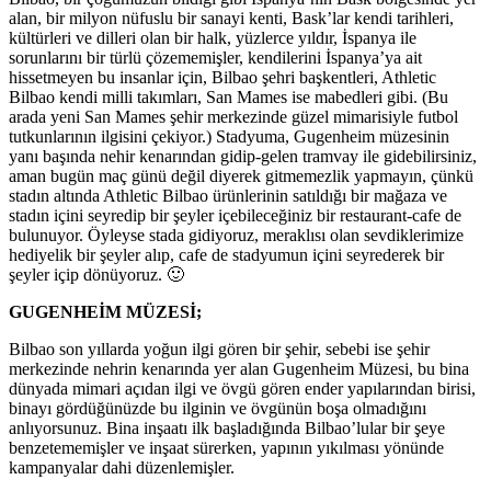
alan, bir milyon nüfuslu bir sanayi kenti, Bask’lar kendi tarihleri,
kültürleri ve dilleri olan bir halk, yüzlerce yıldır, İspanya ile
sorunlarını bir türlü çözememişler, kendilerini İspanya’ya ait
hissetmeyen bu insanlar için, Bilbao şehri başkentleri, Athletic
Bilbao kendi milli takımları, San Mames ise mabedleri gibi. (Bu
arada yeni San Mames şehir merkezinde güzel mimarisiyle futbol
tutkunlarının ilgisini çekiyor.) Stadyuma, Gugenheim müzesinin
yanı başında nehir kenarından gidip-gelen tramvay ile gidebilirsiniz,
aman bugün maç günü değil diyerek gitmemezlik yapmayın, çünkü
stadın altında Athletic Bilbao ürünlerinin satıldığı bir mağaza ve
stadın içini seyredip bir şeyler içebileceğiniz bir restaurant-cafe de
bulunuyor. Öyleyse stada gidiyoruz, meraklısı olan sevdiklerimize
hediyelik bir şeyler alıp, cafe de stadyumun içini seyrederek bir
şeyler içip dönüyoruz. 🙂
GUGENHEİM MÜZESİ;
Bilbao son yıllarda yoğun ilgi gören bir şehir, sebebi ise şehir
merkezinde nehrin kenarında yer alan Gugenheim Müzesi, bu bina
dünyada mimari açıdan ilgi ve övgü gören ender yapılarından birisi,
binayı gördüğünüzde bu ilginin ve övgünün boşa olmadığını
anlıyorsunuz. Bina inşaatı ilk başladığında Bilbao’lular bir şeye
benzetememişler ve inşaat sürerken, yapının yıkılması yönünde
kampanyalar dahi düzenlemişler.