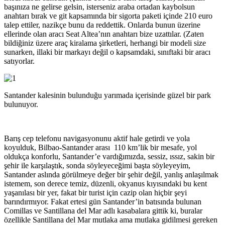
başınıza ne gelirse gelsin, isterseniz araba ortadan kaybolsun
anahtarı bırak ve git kapsamında bir sigorta paketi içinde 210 euro
talep ettiler, nazikçe bunu da reddettik. Onlarda bunun üzerine
ellerinde olan aracı Seat Altea’nın anahtarı bize uzattılar. (Zaten
bildiğiniz üzere araç kiralama şirketleri, herhangi bir modeli size
sunarken, illaki bir markayı değil o kapsamdaki, sınıftaki bir aracı
satıyorlar.
Santander kalesinin bulunduğu yarımada içerisinde güzel bir park
bulunuyor.
Barış cep telefonu navigasyonunu aktif hale getirdi ve yola
koyulduk, Bilbao-Santander arası 110 km’lik bir mesafe, yol
oldukça konforlu, Santander’e vardığımızda, sessiz, ıssız, sakin bir
şehir ile karşılaştık, sonda söyleyeceğimi başta söyleyeyim,
Santander aslında görülmeye değer bir şehir değil, yanlış anlaşılmak
istemem, son derece temiz, düzenli, okyanus kıyısındaki bu kent
yaşanılası bir yer, fakat bir turist için cazip olan hiçbir şeyi
barındırmıyor. Fakat ertesi gün Santander’in batısında bulunan
Comillas ve Santillana del Mar adlı kasabalara gittik ki, buralar
özellikle Santillana del Mar mutlaka ama mutlaka gidilmesi gereken