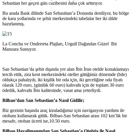
Sebastian her geçen gün cazibesini daha çok arttırıyor.
Bu arada Bask dilinde San Sebasitian’a Donastia deniliyor, bu bölge
de kara yollarında ve şehir merkezindeki tabelalar her iki dilde
hazırlanmış.
La Concha ve Onderreta Plajları, Urgull Dağından Güzel Bir
Manzara Sunuyor.
San Sebastian’da şehir dışında yer alan İbis İrun otelde konaklamayı
tercih ettik, zira kent merkezindeki oteller gittiğimiz dönemde (bile)
oldukça pahalıydı, iki kişilik bir oda için, iki geceliğine oda fiyatı
olarak 120 euro, (günlük 60 euro) kahvaltı için de toplam 30 euro
ödedik, kahvaltı İbis kalitesinde, vasat ama yeterliydi.
Bilbao’dan San Sebastian’a Nasıl Gidilir;
Biz gezinin başında araç kiraladığımız için navigasyon yardımı ile
otobanı kullanarak gittik. Bilbao-San Sebastian arası 102 km’lik bir
mesafe, otoban ücreti ise,10.50 euro.
Bilbao Havalimanından San Sebastian’a Otobüs ile Nasıl