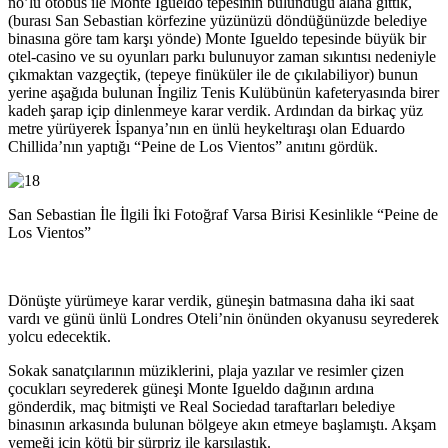
no’lu otobüs ile Monte Igueldo tepesinin bulunduğu alana gittik,
(burası San Sebastian körfezine yüzünüzü döndüğünüzde belediye
binasına göre tam karşı yönde) Monte Igueldo tepesinde büyük bir
otel-casino ve su oyunları parkı bulunuyor zaman sıkıntısı nedeniyle
çıkmaktan vazgeçtik, (tepeye finüküler ile de çıkılabiliyor) bunun
yerine aşağıda bulunan İngiliz Tenis Kulübünün kafeteryasında birer
kadeh şarap içip dinlenmeye karar verdik. Ardından da birkaç yüz
metre yürüyerek İspanya’nın en ünlü heykeltıraşı olan Eduardo
Chillida’nın yaptığı “Peine de Los Vientos” anıtını gördük.
San Sebastian İle İlgili İki Fotoğraf Varsa Birisi Kesinlikle “Peine de
Los Vientos”
Dönüşte yürümeye karar verdik, güneşin batmasına daha iki saat
vardı ve günü ünlü Londres Oteli’nin önünden okyanusu seyrederek
yolcu edecektik.
Sokak sanatçılarının müziklerini, plaja yazılar ve resimler çizen
çocukları seyrederek güneşi Monte Igueldo dağının ardına
gönderdik, maç bitmişti ve Real Sociedad taraftarları belediye
binasının arkasında bulunan bölgeye akın etmeye başlamıştı. Akşam
yemeği için kötü bir sürpriz ile karşılaştık.