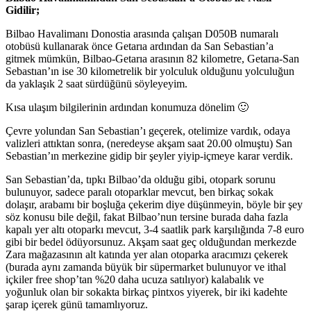
Gidilir;
Bilbao Havalimanı Donostia arasında çalışan D050B numaralı
otobüsü kullanarak önce Getarıa ardından da San Sebastian’a
gitmek mümkün, Bilbao-Getarıa arasının 82 kilometre, Getarıa-San
Sebastıan’ın ise 30 kilometrelik bir yolculuk olduğunu yolculuğun
da yaklaşık 2 saat sürdüğünü söyleyeyim.
Kısa ulaşım bilgilerinin ardından konumuza dönelim 🙂
Çevre yolundan San Sebastian’ı geçerek, otelimize vardık, odaya
valizleri attıktan sonra, (neredeyse akşam saat 20.00 olmuştu) San
Sebastian’ın merkezine gidip bir şeyler yiyip-içmeye karar verdik.
San Sebastian’da, tıpkı Bilbao’da olduğu gibi, otopark sorunu
bulunuyor, sadece paralı otoparklar mevcut, ben birkaç sokak
dolaşır, arabamı bir boşluğa çekerim diye düşünmeyin, böyle bir şey
söz konusu bile değil, fakat Bilbao’nun tersine burada daha fazla
kapalı yer altı otoparkı mevcut, 3-4 saatlik park karşılığında 7-8 euro
gibi bir bedel ödüyorsunuz. Akşam saat geç olduğundan merkezde
Zara mağazasının alt katında yer alan otoparka aracımızı çekerek
(burada aynı zamanda büyük bir süpermarket bulunuyor ve ithal
içkiler free shop’tan %20 daha ucuza satılıyor) kalabalık ve
yoğunluk olan bir sokakta birkaç pintxos yiyerek, bir iki kadehte
şarap içerek günü tamamlıyoruz.