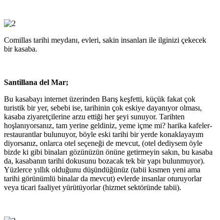
Comillas tarihi meydanı, evleri, sakin insanları ile ilginizi çekecek
bir kasaba.
Santillana del Mar;
Bu kasabayı internet üzerinden Barış keşfetti, küçük fakat çok
turistik bir yer, sebebi ise, tarihinin çok eskiye dayanıyor olması,
kasaba ziyaretçilerine arzu ettiği her şeyi sunuyor. Tarihten
hoşlanıyorsanız, tam yerine geldiniz, yeme içme mi? harika kafeler-
restaurantlar bulunuyor, böyle eski tarihi bir yerde konaklayayım
diyorsanız, onlarca otel seçeneği de mevcut, (otel dediysem öyle
bizde ki gibi binaları gözünüzün önüne getirmeyin sakın, bu kasaba
da, kasabanın tarihi dokusunu bozacak tek bir yapı bulunmuyor).
Yüzlerce yıllık olduğunu düşündüğünüz (tabii kısmen yeni ama
tarihi görünümlü binalar da mevcut) evlerde insanlar oturuyorlar
veya ticari faaliyet yürütüyorlar (hizmet sektöründe tabii).