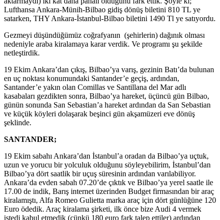
aktarmaydı) iki kat daha pahalı olduğunu fark ettik. Şöyle ki;
Lufthansa Ankara-Münih-Bilbao gidiş dönüş biletini 810 TL ye
satarken, THY Ankara-İstanbul-Bilbao biletini 1490 Tl ye satıyordu.
Gezmeyi düşündüğümüz coğrafyanın (şehirlerin) dağınık olması
nedeniyle araba kiralamaya karar verdik. Ve programı şu şekilde
netleştirdik.
19 Ekim Ankara’dan çıkış, Bilbao’ya varış, gezinin Batı’da bulunan
en uç noktası konumundaki Santander’e geçiş, ardından,
Santander’e yakın olan Comillas ve Santillana del Mar adlı
kasabaları gezdikten sonra, Bilbao’ya hareket, üçüncü gün Bilbao,
günün sonunda San Sebastian’a hareket ardından da San Sebastian
ve küçük köyleri dolaşarak beşinci gün akşamüzeri eve dönüş
şeklinde.
SANTANDER;
19 Ekim sabahı Ankara’dan İstanbul’a oradan da Bilbao’ya uçtuk,
uzun ve yorucu bir yolculuk olduğunu söyleyebilirim, İstanbul’dan
Bilbao’ya dört saatlik bir uçuş süresinin ardından varılabiliyor.
Ankara’da evden sabah 07.20’de çıktık ve Bilbao’ya yerel saatle ile
17.00 de indik, Barış internet üzerinden Budget firmasından bir araç
kiralamıştı, Alfa Romeo Gulietta marka araç için dört günlüğüne 120
Euro ödedik. Araç kiralama şirketi, ilk önce bize Audi 4 vermek
istedi kabul etmedik (çünkü 180 euro fark talep ettiler) ardından