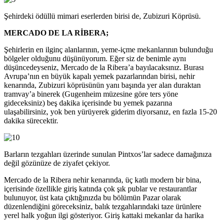
Şehirdeki ödüllü mimari eserlerden birisi de, Zubizuri Köprüsü.
MERCADO DE LA RİBERA;
Şehirlerin en ilginç alanlarının, yeme-içme mekanlarının bulunduğu
bölgeler olduğunu düşünüyorum. Eğer siz de benimle aynı
düşüncedeyseniz, Mercado de la Ribera’a bayılacaksınız. Burası
Avrupa’nın en büyük kapalı yemek pazarlarından birisi, nehir
kenarında, Zubizuri köprüsünün yanı başında yer alan duraktan
tramvay’a binerek (Gugenheim müzesine göre ters yöne
gideceksiniz) beş dakika içerisinde bu yemek pazarına
ulaşabilirsiniz, yok ben yürüyerek giderim diyorsanız, en fazla 15-20
dakika sürecektir.
Barların tezgahları üzerinde sunulan Pintxos’lar sadece damağınıza
değil gözünüze de ziyafet çekiyor.
Mercado de la Ribera nehir kenarında, üç katlı modern bir bina,
içerisinde özellikle giriş katında çok şık publar ve restaurantlar
bulunuyor, üst kata çıktığınızda bu bölümün Pazar olarak
düzenlendiğini göreceksiniz, balık tezgahlarındaki taze ürünlere
yerel halk yoğun ilgi gösteriyor. Giriş kattaki mekanlar da harika