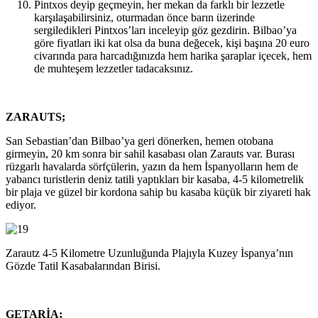
Pintxos deyip geçmeyin, her mekan da farklı bir lezzetle
karşılaşabilirsiniz, oturmadan önce barın üzerinde
sergiledikleri Pintxos’ları inceleyip göz gezdirin. Bilbao’ya
göre fiyatları iki kat olsa da buna değecek, kişi başına 20 euro
civarında para harcadığınızda hem harika şaraplar içecek, hem
de muhteşem lezzetler tadacaksınız.
ZARAUTS;
San Sebastian’dan Bilbao’ya geri dönerken, hemen otobana
girmeyin, 20 km sonra bir sahil kasabası olan Zarauts var. Burası
rüzgarlı havalarda sörfçülerin, yazın da hem İspanyolların hem de
yabancı turistlerin deniz tatili yaptıkları bir kasaba, 4-5 kilometrelik
bir plaja ve güzel bir kordona sahip bu kasaba küçük bir ziyareti hak
ediyor.
Zarautz 4-5 Kilometre Uzunluğunda Plajıyla Kuzey İspanya’nın
Gözde Tatil Kasabalarından Birisi.
GETARİA;