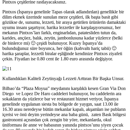
Pintxos çeşitlerine rastlayacaksınız.
Pintxos (İspanya genelinle Tapas olarak adlandırılan) genellikle bir
dilim ekmek üzerinde sunulan meze çeşitleri, ilk başta basit gibi
gözükse de, sunumu, lezzeti, bir araya getirilen ürünlerin damaktaki
uyumu insanı şaşırtıyor, harika lezzetler ile karşılaşıyorsunuz, her
mekanın Pintxos’ları farklı, enginarlıdan, patatesliden tutun da,
karides, ançüez, balık, zeytin, jambonlusuna kadar yüzlerce (belki
de binlerce mi) 🙂 çeşidi bulunuyor. Kuzey İspanya’da
bulunduğunuz süre boyunca, her öğün (kahvaltı hariç tabii) 🙂
harika şaraplar, lezzetli biralar eşliğinde kendinize Pintxos ziyafeti
çekin. Fiyatları ise 0.80 cent ile 1.80 euro arasında değişiyor.
Kullandıkları Kaliteli Zeytinyağı Lezzeti Arttıran Bir Başka Unsur.
Bilbao’da “Plaza Moyua” meydanını karşılıklı kesen Gran Via Don
Diego ve Lopez De Haro caddeleri bulunuyor, bu caddelerin ara
sokakların da yüzlerce bar ve restaurant hizmet veriyor, İspanya
genelinde uygulanan siesta bu bölgede de yaygın, saat 13.00 ile
16.30 arası neredeyse bütün mekanlar kapalı, akşamları ise pubların
içerisi ve önü deyim yerindeyse ana baba günü, zaten Bask bölgesi
gastronomi açısından çok zengin bir yöre, mekanlarda, okul
üniforması ile anne ve babasının yanında pintxos’unu yiyen çocuk