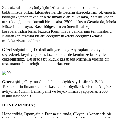
Zarautz sahilinde yürüyüşünüzü tamamladıktan sonra, sola
baktığınızda birkaç kilometre ileride Getaria göreceksiniz, okyanusta
balıkçılık yapan teknelerin de limanı olan bu kasaba, Zarauts kadar
turistik değil, ama önemli bir kasaba, 2500 nüfuslu Getaria da, Moda
Müzesi bulunuyor, Bask bölgesinin en önemli balıkçı
kasabalarından birisi, lezzetli Kum, Kaya balıklarının (en meşhuru
Kalkan) en tazesini bulabileceğiniz tüketebileceğiniz Getaria
mutlaka ziyaret edilmeli.
Güzel soğutulmuş Txakoli adlı yerel beyaz şarapları ile okyanusu
seyrederek keyif yapabilir, taze balıklar ile kendinize bir ziyafet
çekebilirsiniz. Bu arada bu küçük kasabada Michelin yıldızlı bir
restaurantın bulunduğunu da hatırlatayım.
Geteria şirin, Okyanus’a açılabilen büyük sayılabilecek Balıkçı
Teknelerinin limanı olan bir kasaba, bu büyük tekneler ile Ançüez
avlıyorlar (bizim Hamsi yani) ve büyük ihracat yapıyorlar, 2500
kişilik kasabada!!!
HONDARRIBIA;
Hondarribia, İspanya’nın Fransa sınırında, Okyanus kenarında bir