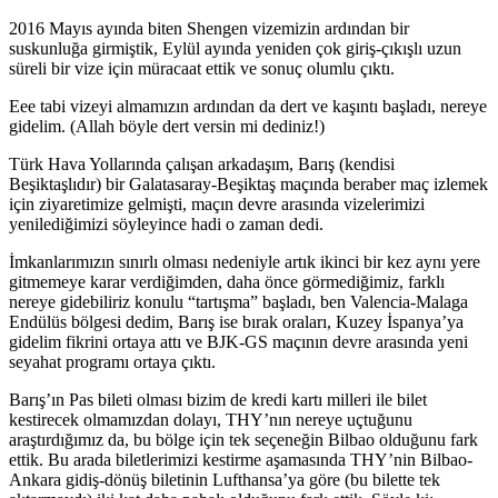
2016 Mayıs ayında biten Shengen vizemizin ardından bir
suskunluğa girmiştik, Eylül ayında yeniden çok giriş-çıkışlı uzun
süreli bir vize için müracaat ettik ve sonuç olumlu çıktı.
Eee tabi vizeyi almamızın ardından da dert ve kaşıntı başladı, nereye
gidelim. (Allah böyle dert versin mi dediniz!)
Türk Hava Yollarında çalışan arkadaşım, Barış (kendisi
Beşiktaşlıdır) bir Galatasaray-Beşiktaş maçında beraber maç izlemek
için ziyaretimize gelmişti, maçın devre arasında vizelerimizi
yenilediğimizi söyleyince hadi o zaman dedi.
İmkanlarımızın sınırlı olması nedeniyle artık ikinci bir kez aynı yere
gitmemeye karar verdiğimden, daha önce görmediğimiz, farklı
nereye gidebiliriz konulu “tartışma” başladı, ben Valencia-Malaga
Endülüs bölgesi dedim, Barış ise bırak oraları, Kuzey İspanya’ya
gidelim fikrini ortaya attı ve BJK-GS maçının devre arasında yeni
seyahat programı ortaya çıktı.
Barış’ın Pas bileti olması bizim de kredi kartı milleri ile bilet
kestirecek olmamızdan dolayı, THY’nın nereye uçtuğunu
araştırdığımız da, bu bölge için tek seçeneğin Bilbao olduğunu fark
ettik. Bu arada biletlerimizi kestirme aşamasında THY’nin Bilbao-
Ankara gidiş-dönüş biletinin Lufthansa’ya göre (bu bilette tek