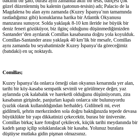
bakımlı bir şato, burası aynı zamanda aktif bir tesis, bahçesi çok
güzel düzenlenmiş bu kalenin (şatonun-tesisin) adı; Palacio de la
Magdalena bu alan aynı zamanda (Kuzey İspanya’nın tamamında
rastladığımız gibi) konuklarına harika bir Atlantik Okyanusu
manzarası sunuyor. Solda yaklaşık 8-10 km ileride ise büyük bir
deniz feneri gözüküyor, biz ilginç olduğunu düşünmediğimizden
Santander’den ayrılarak Comillas kasabasına doğru yola koyulduk.
Comillas-Santander arası yaklaşık 40 km’lik bir mesafe, Comillas
aynı zamanda bu seyahatimizde Kuzey İspanya’da göreceğimiz
(batıdaki) en uç noktaydı.
Comillas;
Kuzey İspanya’da onlarca örneği olan okyanus kenarında yer alan,
tarihi bir köy-kasaba sempatik sevimli ve görülmeye değer, yaz
aylarında çok kalabalık ve hareketli olduğunu düşünüyorum, zira
kasabanın girişinde, panjurları kapalı onlarca site bulunuyordu
(yazlık olarak kullanıldığından herhalde). Gidilmeli mi, evet
gidilmeli, şehrin merkezinden sola doğru baktığınızda tepede devasa
büyüklükte bir yapı dikkatinizi çekecektir, burası bir üniversite.
Comillas birkaç kare fotoğraf çekilecek, küçük tarihi meydanında bir
kadeh şarap içilip soluklanılacak bir kasaba. Yolunuz buralara
düştüyse mutlaka gidin pişman olmazsınız.