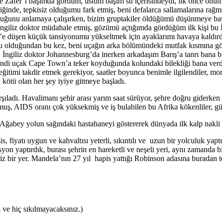
 Zafer’i başımda gördüm, üstüm başım su içerisindeydi, ilk önce önüm
iğinde, tepkisiz olduğumu fark etmiş, beni defalarca sallamalarına r
 olduğunu anlamaya çalışırken, bizim gruptakiler öldüğümü düşünmeye baş
 İngiliz doktor müdahale etmiş, gözümü açtığımda gördüğüm ilk kişi bu
3’e düşen küçük tansiyonumu yükseltmek için ayaklarımı havaya kaldırdıl
lu olduğundan bu kez, beni uçağın arka bölümündeki mutfak kısmına götür
İngiliz doktor Johannesburg’da inerken arkadaşım Barış’a tanrı bana b
ndi uçak Cape Town’a teker koyduğunda kolundaki bilekliği bana verdi 
imi takdir etmek gerekiyor, saatler boyunca benimle ilgilendiler, moral 
kötü olan her şey iyiye gitmeye başladı.
ıladı. Havalimanı şehir arası yarım saat sürüyor, şehre doğru giderken i
ormuş, AIDS oranı çok yüksekmiş ve iş bulabilen bu Afrika kökenliler, gü
abey yolun sağındaki hastahaneyi göstererek dünyada ilk kalp nakli bu
is, fiyatı uygun ve kahvaltısı yeterli, sıkıntılı ve uzun bir yolculuk y
yon yaptırdık, burası şehrin en hareketli ve neşeli yeri, aynı zamanda bi
r yer. Mandela’nın 27 yıl hapis yattığı Robinson adasına buradan tek
ve hiç sıkılmayacaksınız.)