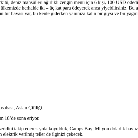
ürk’tü, deniz mahsülleri ağırlıklı zengin menü için 6 kişi, 100 USD öde
lkemizde herhalde iki – üç kat para ödeyerek anca yiyebilirsiniz. Bu
rin bir havası var, bu kente giderken yanınıza kalın bir giysi ve bir yağm
abası, Aslan Çiftliği.
am 18’de sona eriyor.
yı şeridini takip ederek yola koyulduk, Camps Bay; Milyon dolarlık ha
elektrik verilmiş teller de ilginizi çekecek.