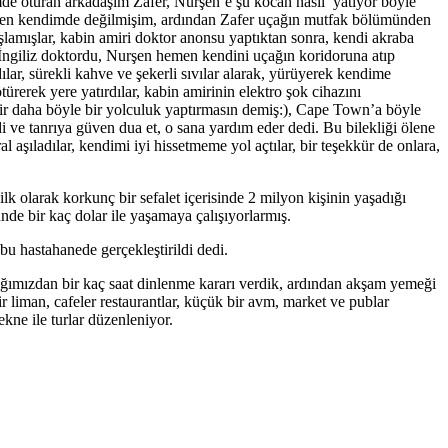
de oturan arkadaşım Zafer, Nurşen’e şu kocan nasıl yatıyor böyle
ağmen kendimde değilmişim, ardından Zafer uçağın mutfak bölümünden
lamışlar, kabin amiri doktor anonsu yaptıktan sonra, kendi akraba
 İngiliz doktordu, Nurşen hemen kendini uçağın koridoruna atıp
ar, sürekli kahve ve şekerli sıvılar alarak, yürüyerek kendime
erek yere yatırdılar, kabin amirinin elektro şok cihazını
ir daha böyle bir yolculuk yaptırmasın demiş:), Cape Town’a böyle
ve tanrıya güven dua et, o sana yardım eder dedi. Bu bilekliği ölene
aşıladılar, kendimi iyi hissetmeme yol açtılar, bir teşekkür de onlara,
lk olarak korkunç bir sefalet içerisinde 2 milyon kişinin yaşadığı
nde bir kaç dolar ile yaşamaya çalışıyorlarmış.
 hastahanede gerçekleştirildi dedi.
aptığımızdan bir kaç saat dinlenme kararı verdik, ardından akşam yemeği
r liman, cafeler restaurantlar, küçük bir avm, market ve publar
ne ile turlar düzenleniyor.