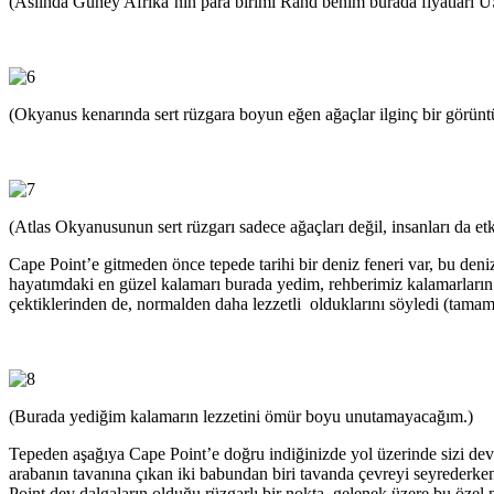
(Aslında Güney Afrika’nın para birimi Rand benim burada fiyatları U
(Okyanus kenarında sert rüzgara boyun eğen ağaçlar ilginç bir görün
(Atlas Okyanusunun sert rüzgarı sadece ağaçları değil, insanları da etk
Cape Point’e gitmeden önce tepede tarihi bir deniz feneri var, bu deniz
hayatımdaki en güzel kalamarı burada yedim, rehberimiz kalamarların tı
çektiklerinden de, normalden daha lezzetli olduklarını söyledi (tama
(Burada yediğim kalamarın lezzetini ömür boyu unutamayacağım.)
Tepeden aşağıya Cape Point’e doğru indiğinizde yol üzerinde sizi deve 
arabanın tavanına çıkan iki babundan biri tavanda çevreyi seyrederken, 
Point dev dalgaların olduğu rüzgarlı bir nokta, gelenek üzere bu özel