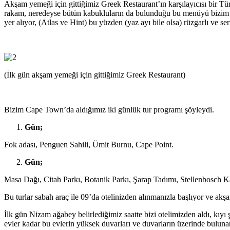
Akşam yemeği için gittiğimiz Greek Restaurant’ın karşılayıcısı bir T
rakam, neredeyse bütün kabukluların da bulunduğu bu menüyü bizim ü
yer alıyor, (Atlas ve Hint) bu yüzden (yaz ayı bile olsa) rüzgarlı ve se
(İlk gün akşam yemeği için gittiğimiz Greek Restaurant)
Bizim Cape Town’da aldığımız iki günlük tur programı şöyleydi.
Gün;
Fok adası, Penguen Sahili, Ümit Burnu, Cape Point.
Gün;
Masa Dağı, Citah Parkı, Botanik Parkı, Şarap Tadımı, Stellenbosch Kas
Bu turlar sabah araç ile 09’da otelinizden alınmanızla başlıyor ve akş
İlk gün Nizam ağabey belirlediğimiz saatte bizi otelimizden aldı, kı
evler kadar bu evlerin yüksek duvarları ve duvarların üzerinde bulunan 