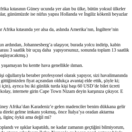
frika kıtasının Güney ucunda yer alan bu ülke, bütün yoksul ülkeler
ılar, günümüzde ise nüfus yapısı Hollanda ve İngiliz kökenli beyazlar
Afrika kıtasında yer alsa da, aslında Amerika’nın, İngiltere’nin
 ardından, Johannesberg’a ulaşıyor, burada yolcu indirip, kabin
arası 3 saatlik bir uçuş daha yapıyorsunuz, sonunda toplam 13 saatlik
başlayacakmış.)
 yaşamayan bu kentte hava genellikle ılıman.
şi oğullarıyla beraber profesyonel olarak yapıyor, sizi havalimanında
a gittiğimizden fiyat açısından oldukça avantaj elde ettik, şöyle ki;
çin), ayrıca bu iki günlük turda kişi başı 60 USD’de bilet ücreti
 kolay, internete girin Cape Town Nizam deyin karşınıza çıkıyor. E
Güney Afrika’dan Karadeniz’e gelen madenciler benim dükkana gelir
raya direkt gelme imkanı yokmuş, önce İtalya’ya oradan aktarma
ş, ilginç öykü ama değil mi?
landı ve ışıklar kapatıldı, ne kadar zamanın geçtiğini bilmiyorum,