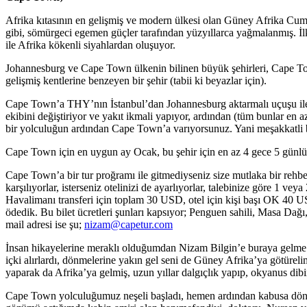
Afrika kıtasının en gelişmiş ve modern ülkesi olan Güney Afrika Cumh
gibi, sömürgeci egemen güçler tarafından yüzyıllarca yağmalanmış. İlk
ile Afrika kökenli siyahlardan oluşuyor.
Johannesburg ve Cape Town ülkenin bilinen büyük şehirleri, Cape Town 
gelişmiş kentlerine benzeyen bir şehir (tabii ki beyazlar için).
Cape Town’a THY’nın İstanbul’dan Johannesburg aktarmalı uçuşu ile u
ekibini değiştiriyor ve yakıt ikmali yapıyor, ardından (tüm bunlar en
bir yolculuğun ardından Cape Town’a varıyorsunuz. Yani meşakkatli b
Cape Town için en uygun ay Ocak, bu şehir için en az 4 gece 5 günlük
Cape Town’a bir tur proğramı ile gitmediyseniz size mutlaka bir rehbe
karşılıyorlar, isterseniz otelinizi de ayarlıyorlar, talebinize göre 1 vey
Havalimanı transferi için toplam 30 USD, otel için kişi başı OK 40 USD
ödedik. Bu bilet ücretleri şunları kapsıyor; Penguen sahili, Masa Dağ
mail adresi ise şu;
nizam@capetur.com
İnsan hikayelerine meraklı olduğumdan Nizam Bilgin’e buraya gelme f
içki alırlardı, dönmelerine yakın gel seni de Güney Afrika’ya götüreli
yaparak da Afrika’ya gelmiş, uzun yıllar dalgıçlık yapıp, okyanus di
Cape Town yolculuğumuz neşeli başladı, hemen ardından kabusa döndü, 