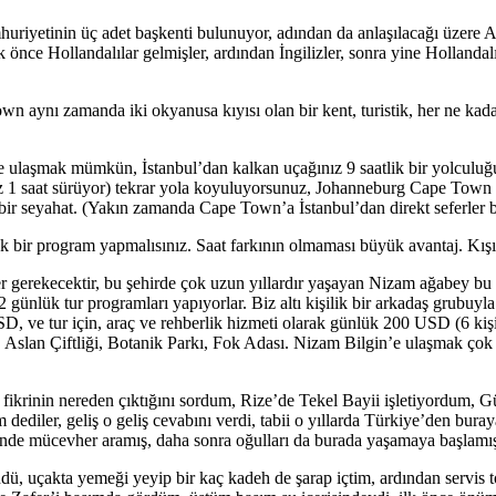
uriyetinin üç adet başkenti bulunuyor, adından da anlaşılacağı üzere A
 önce Hollandalılar gelmişler, ardından İngilizler, sonra yine Hollandal
aynı zamanda iki okyanusa kıyısı olan bir kent, turistik, her ne kadar 
laşmak mümkün, İstanbul’dan kalkan uçağınız 9 saatlik bir yolculuğun
 az 1 saat sürüyor) tekrar yola koyuluyorsunuz, Johanneburg Cape Town 
ir seyahat. (Yakın zamanda Cape Town’a İstanbul’dan direkt seferler 
 bir program yapmalısınız. Saat farkının olmaması büyük avantaj. Kışı
r gerekecektir, bu şehirde çok uzun yıllardır yaşayan Nizam ağabey bu i
a 2 günlük tur programları yapıyorlar. Biz altı kişilik bir arkadaş grubuyl
, ve tur için, araç ve rehberlik hizmeti olarak günlük 200 USD (6 kişi i
ı, Aslan Çiftliği, Botanik Parkı, Fok Adası. Nizam Bilgin’e ulaşmak çok
ikrinin nereden çıktığını sordum, Rize’de Tekel Bayii işletiyordum, 
m dediler, geliş o geliş cevabını verdi, tabii o yıllarda Türkiye’den bu
binde mücevher aramış, daha sonra oğulları da burada yaşamaya başlamı
uçakta yemeği yeyip bir kaç kadeh de şarap içtim, ardından servis top