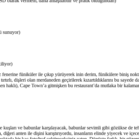
SD olarak vermem, daha anlaşılabilir ve pratik olduğundan)
tü sunuyor)
iliyor)
 fenerine füniküler ile çıkıp yürüyerek inin derim, fünikülere biniş nokt
rtırlı, dişleri olan merdaneden geçirilerek kızartıldıklarını bu sayede 
men haklı), Cape Town’a gitmişken bu restaurant’da mutlaka bir kalamar
kuşları ve babunlar karşılayacak, babunlar sevimli gibi gözükse de tehl
diğeri anten ile dişini karıştırıyordu, insanların elinde yiyecek ve içe
 noktada bir kaç fotoğraf çektireceksiniz zaten. Dönüşte farklı bir gü