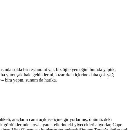
asında solda bir restaurant var, biz öğle yemeğini burada yaptık,
daha yumuşak hale geldiklerini, kızarırken içlerine daha çok yağ
 – bira yapın, sunum da harika.
ikeli, araçların camı açık ise içine giriyorlarmış, önümüzdeki
cek gördüklerinde kovalayarak ellerindeki yiyecekleri alıyorlar, Cape
zergahtan Hint Okyanusu kıyılarını seyrederek Simons Town’a doğru yol