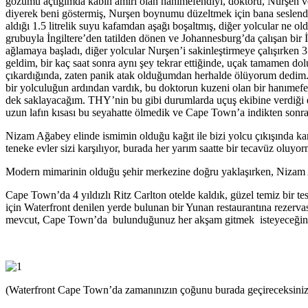
gözümü açtığımda kabin amiri olan hanımefendiyi, doktoru, Nurşen ve
diyerek beni göstermiş, Nurşen boynumu düzeltmek için bana seslend
aldığı 1.5 litrelik suyu kafamdan aşağı boşaltmış, diğer yolcular ne
grubuyla İngiltere’den tatilden dönen ve Johannesburg’da çalışan bir
ağlamaya başladı, diğer yolcular Nurşen’i sakinleştirmeye çalışırken 
geldim, bir kaç saat sonra aynı şey tekrar ettiğinde, uçak tamamen do
çıkardığında, zaten panik atak olduğumdan herhalde ölüyorum dedim. 
bir yolculuğun ardından vardık, bu doktorun kuzeni olan bir hanımefe
dek saklayacağım. THY’nin bu gibi durumlarda uçuş ekibine verdiği eğit
uzun lafın kısası bu seyahatte ölmedik ve Cape Town’a indikten sonra 
Nizam Ağabey elinde ismimin olduğu kağıt ile bizi yolcu çıkışında karş
teneke evler sizi karşılıyor, burada her yarım saatte bir tecavüz oluy
Modern mimarinin olduğu şehir merkezine doğru yaklaşırken, Nizam Ağ
Cape Town’da 4 yıldızlı Ritz Carlton otelde kaldık, güzel temiz bir tes
için Waterfront denilen yerde bulunan bir Yunan restaurantına rezervas
mevcut, Cape Town’da bulunduğunuz her akşam gitmek isteyeceğiniz bi
(Waterfront Cape Town’da zamanınızın çoğunu burada geçireceksiniz 