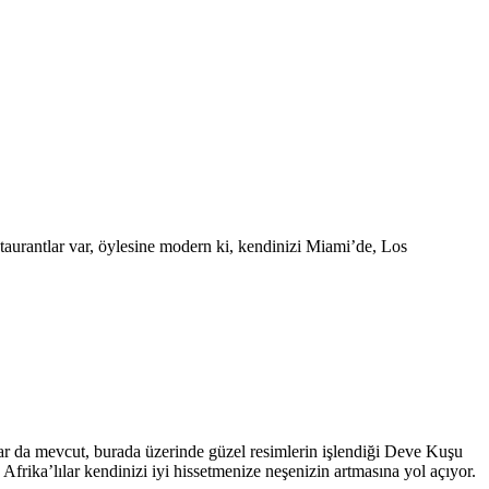
staurantlar var, öylesine modern ki, kendinizi Miami’de, Los
lar da mevcut, burada üzerinde güzel resimlerin işlendiği Deve Kuşu
Afrika’lılar kendinizi iyi hissetmenize neşenizin artmasına yol açıyor.