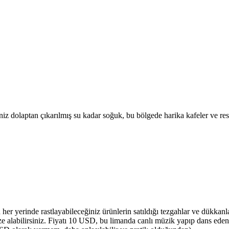
eniz dolaptan çıkarılmış su kadar soğuk, bu bölgede harika kafeler ve re
er yerinde rastlayabileceğiniz ürünlerin satıldığı tezgahlar ve dükkan
ze alabilirsiniz. Fiyatı 10 USD, bu limanda canlı müzik yapıp dans eden 