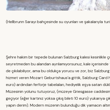
(Hellbrunn Sarayı bahçesinde su oyunları ve şakalarıyla turi
Şehre hakim bir tepede bulunan Salzburg kalesi kesinlikle çı
seyretmeden bu alandan ayrılamıyorsunuz, kale içerisinde ta
de çıkılabiliyor, ama bu oldukça yorucu ve zor, biz Salzburg
hizmet veren Mozart Geburtshaus’a gittik, Salzburg Card her
euro) ardından ferforje tabelaları, hediyelik eşya satan dü
Müzesinin yolunu tutuyoruz, (müzeye Griesgasse caddesini t
geçiyor (eğer kartınız yoksa çıkış bileti 10 euro) yukarıya ç
yapın derim). Modern müzenin bulunduğu dik yamacın altındaki