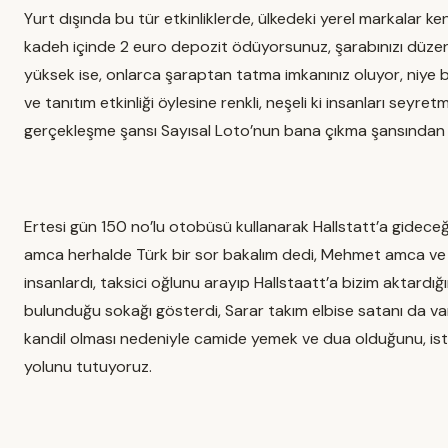
Yurt dışında bu tür etkinliklerde, ülkedeki yerel markalar ke
kadeh içinde 2 euro depozit ödüyorsunuz, şarabınızı düzenl
yüksek ise, onlarca şaraptan tatma imkanınız oluyor, niye bi
ve tanıtım etkinliği öylesine renkli, neşeli ki insanları se
gerçekleşme şansı Sayısal Loto’nun bana çıkma şansından 
Ertesi gün 150 no’lu otobüsü kullanarak Hallstatt’a gidece
amca herhalde Türk bir sor bakalım dedi, Mehmet amca ve 
insanlardı, taksici oğlunu arayıp Hallstaatt’a bizim aktardı
bulunduğu sokağı gösterdi, Sarar takım elbise satanı da v
kandil olması nedeniyle camide yemek ve dua olduğunu, ist
yolunu tutuyoruz.