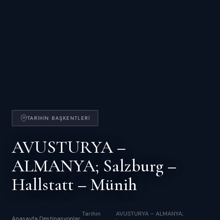
TARIHIN BAŞKENTLERI
AVUSTURYA –
ALMANYA; Salzburg –
Hallstatt – Münih
Tarihin
AVUSTURYA – ALMANYA;
Anasayfa
›
Destinasyonlar
›
›