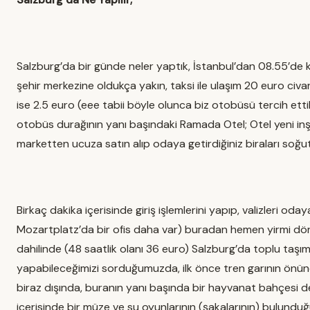
Salzburg’da bir günde neler yaptık, İstanbul’dan 08.55’de k
şehir merkezine oldukça yakın, taksi ile ulaşım 20 euro civa
ise 2.5 euro (eee tabii böyle olunca biz otobüsü tercih etti
otobüs durağının yanı başındaki Ramada Otel; Otel yeni inşa
marketten ucuza satın alıp odaya getirdiğiniz biraları soğuta
Birkaç dakika içerisinde giriş işlemlerini yapıp, valizleri o
Mozartplatz’da bir ofis daha var) buradan hemen yirmi dört 
dahilinde (48 saatlik olanı 36 euro) Salzburg’da toplu taşım
yapabileceğimizi sorduğumuzda, ilk önce tren garının önünd
biraz dışında, buranın yanı başında bir hayvanat bahçesi 
içerisinde bir müze ve su oyunlarının (şakalarının) bulunduğ