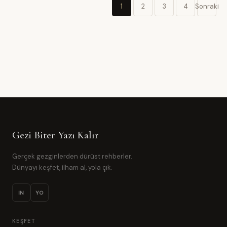
1
2
3
4
Sonraki
Yazı
sayfalaması
Gezi Biter Yazı Kalır
Gerçek gezginlerden dürüst rehberler.
Dünyayı keşfet, ilham al, yola çık.
IN
YO
KEŞFET