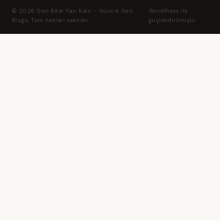
© 2026 Gezi Biter Yazı Kalır – Güncel Gezi
WordPress ile
Bloğu. Tüm hakları saklıdır.
güçlendirilmiştir