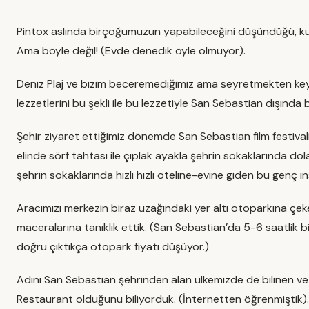
Pintox aslında birçoğumuzun yapabileceğini düşündüğü, kull
Ama böyle değil! (Evde denedik öyle olmuyor).
Deniz Plaj ve bizim beceremediğimiz ama seyretmekten keyif
lezzetlerini bu şekli ile bu lezzetiyle San Sebastian dışınd
Şehir ziyaret ettiğimiz dönemde San Sebastian film festivaline 
elinde sörf tahtası ile çıplak ayakla şehrin sokaklarında do
şehrin sokaklarında hızlı hızlı oteline-evine giden bu genç
Aracımızı merkezin biraz uzağındaki yer altı otoparkına çek
maceralarına tanıklık ettik. (San Sebastian’da 5-6 saatlik 
doğru çıktıkça otopark fiyatı düşüyor.)
Adını San Sebastian şehrinden alan ülkemizde de bilinen ve 
Restaurant olduğunu biliyorduk. (İnternetten öğrenmiştik).