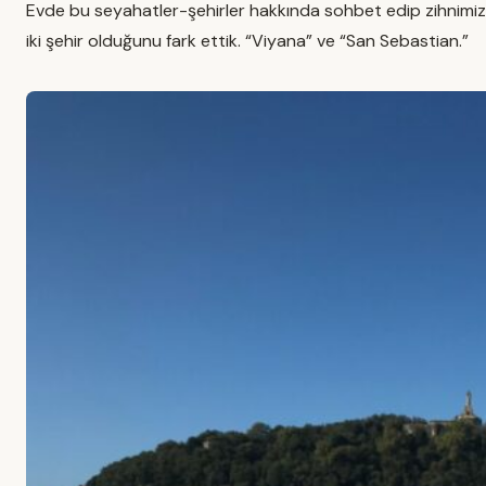
Evde bu seyahatler-şehirler hakkında sohbet edip zihnimizdek
iki şehir olduğunu fark ettik. “Viyana” ve “San Sebastian.”