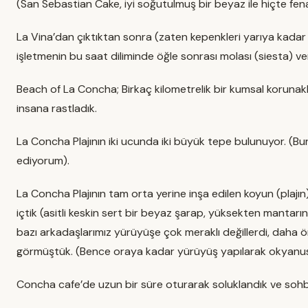
(San Sebastian Cake, iyi soğutulmuş bir beyaz ile hiçte fen
La Vina’dan çıktıktan sonra (zaten kepenkleri yarıya kadar 
işletmenin bu saat diliminde öğle sonrası molası (siesta) ve
Beach of La Concha; Birkaç kilometrelik bir kumsal korunaklı
insana rastladık.
La Concha Plajının iki ucunda iki büyük tepe bulunuyor. (B
ediyorum).
La Concha Plajının tam orta yerine inşa edilen koyun (plaj
içtik (asitli keskin sert bir beyaz şarap, yüksekten manta
bazı arkadaşlarımız yürüyüşe çok meraklı değillerdi, daha 
görmüştük. (Bence oraya kadar yürüyüş yapılarak okyanus ke
Concha cafe’de uzun bir süre oturarak soluklandık ve sohbe