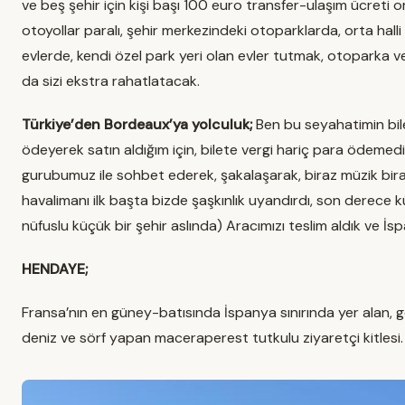
ve beş şehir için kişi başı 100 euro transfer-ulaşım ücreti 
otoyollar paralı, şehir merkezindeki otoparklarda, orta hall
evlerde, kendi özel park yeri olan evler tutmak, otoparka 
da sizi ekstra rahatlatacak.
Türkiye’den Bordeaux’ya yolculuk;
Ben bu seyahatimin bilet
ödeyerek satın aldığım için, bilete vergi hariç para ödemedi
gurubumuz ile sohbet ederek, şakalaşarak, biraz müzik bira
havalimanı ilk başta bizde şaşkınlık uyandırdı, son derece 
nüfuslu küçük bir şehir aslında) Aracımızı teslim aldık ve İ
HENDAYE;
Fransa’nın en güney-batısında İspanya sınırında yer alan, gö
deniz ve sörf yapan maceraperest tutkulu ziyaretçi kitlesi.