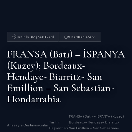
TARIHIN BAŞKENTLERI
9 REHBER SAYFA
FRANSA (Batı) – İSPANYA
(Kuzey); Bordeaux-
Hendaye- Biarritz- San
Emillion – San Sebastian-
Hondarrabia.
FRANSA (Batı) – İSPANYA (Kuzey);
Tarihin
Bordeaux- Hendaye- Biarritz-
Anasayfa
›
Destinasyonlar
›
›
Başkentleri
San Emillion – San Sebastian-